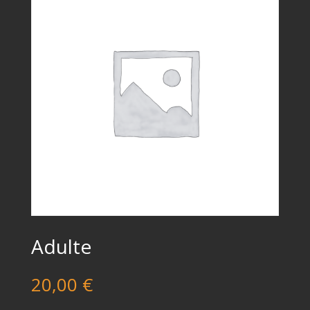
Adulte
20,00
€