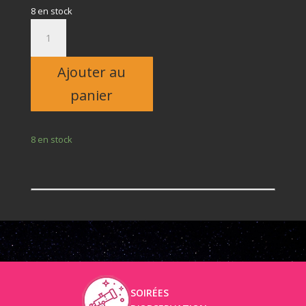
8 en stock
quantité
de
Adulte
Ajouter au
panier
8 en stock
SOIRÉES