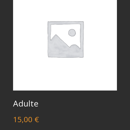
Adulte
15,00
€