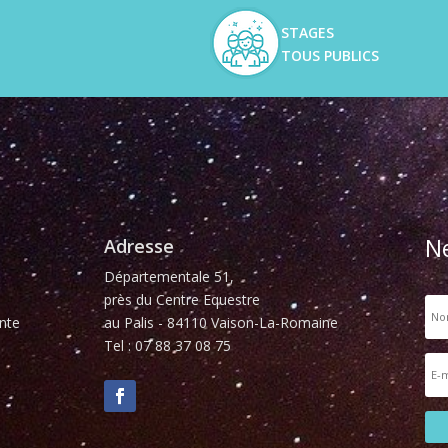
STAGES
TOUS PUBLICS
N
Adresse
Départementale 51,
près du Centre Equestre
nte
au Palis - 84110 Vaison-La-Romaine
Tel : 07 88 37 08 75