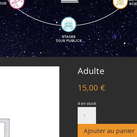
Adulte
15,00
€
4 en stock
quantité
de
Adulte
Ajouter au panier