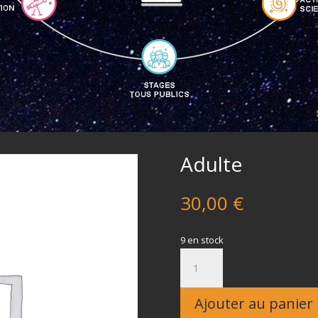
Adulte
30,00
€
9 en stock
quantité
de
Adulte
Ajouter au panier