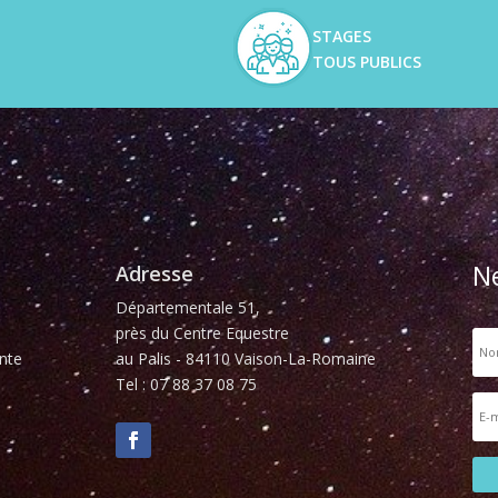
STAGES
TOUS PUBLICS
N
Adresse
Départementale 51,
près du Centre Equestre
nte
au Palis - 84110 Vaison-La-Romaine
Tel : 07 88 37 08 75