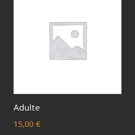
Adulte
15,00
€