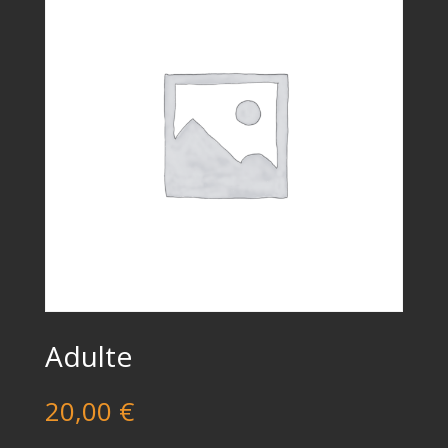
Adulte
20,00
€