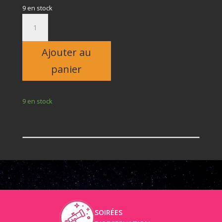
9 en stock
quantité
de
Adulte
Ajouter au
panier
9 en stock
SOIRÉES