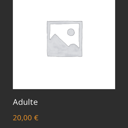
Adulte
20,00
€