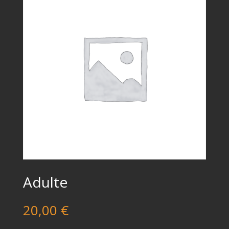
Adulte
20,00
€