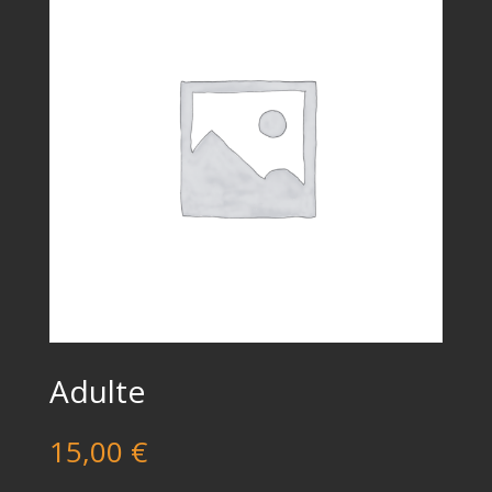
Adulte
15,00
€