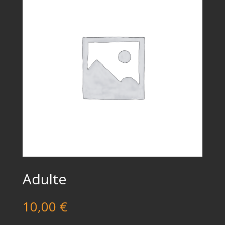
Adulte
10,00
€