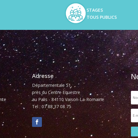
STAGES
TOUS PUBLICS
N
Adresse
Départementale 51,
près du Centre Equestre
nte
au Palis - 84110 Vaison-La-Romaine
Tel : 07 88 37 08 75