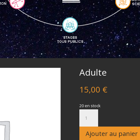
Adulte
15,00
€
20 en stock
quantité
de
Adulte
Ajouter au panier