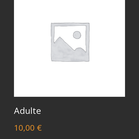
Adulte
10,00
€