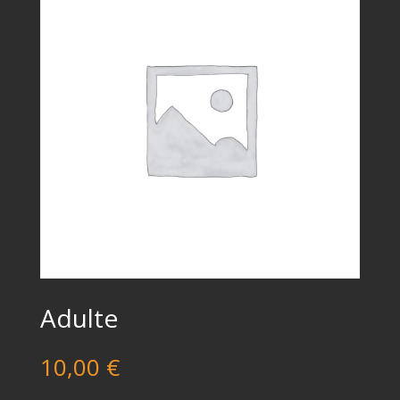
Adulte
10,00
€