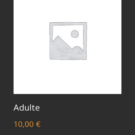
Adulte
10,00
€