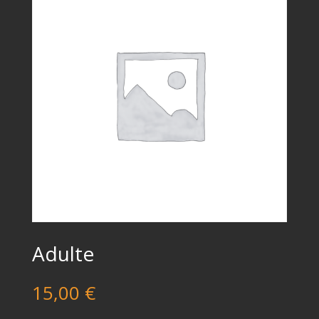
Adulte
15,00
€