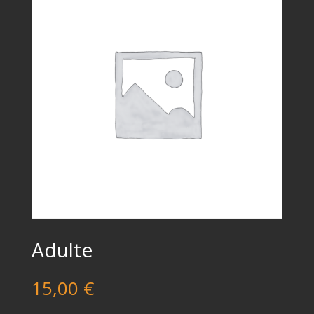
Adulte
15,00
€