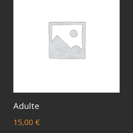
Adulte
15,00
€