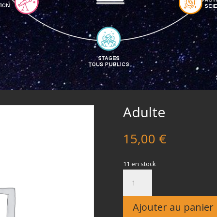
Adulte
15,00
€
11 en stock
quantité
de
Adulte
Ajouter au panier