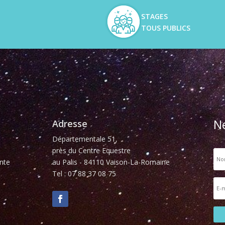
STAGES
TOUS PUBLICS
N
Adresse
Départementale 51,
près du Centre Equestre
nte
au Palis - 84110 Vaison-La-Romaine
Tel : 07 88 37 08 75