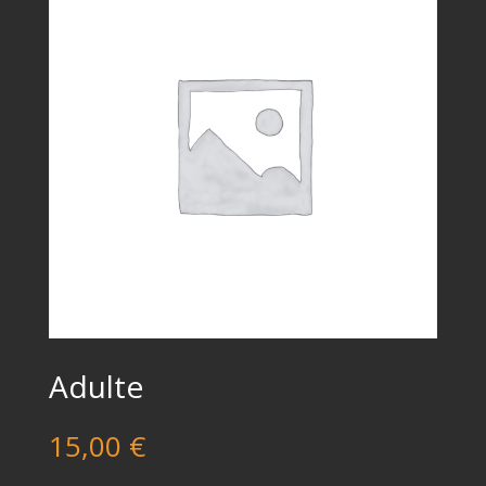
Adulte
15,00
€