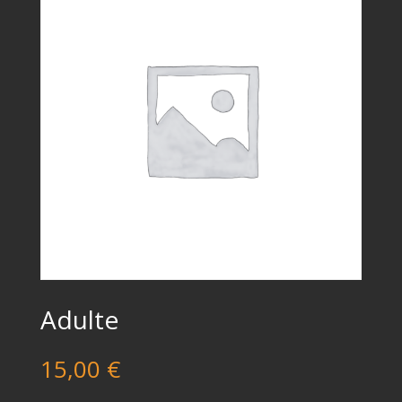
Adulte
15,00
€