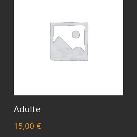
Adulte
15,00
€