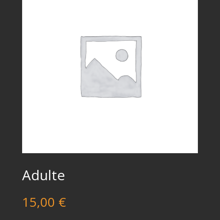
Adulte
15,00
€