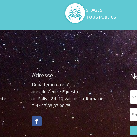
STAGES
TOUS PUBLICS
N
Adresse
Départementale 51,
près du Centre Equestre
nte
au Palis - 84110 Vaison-La-Romaine
Tel : 07 88 37 08 75