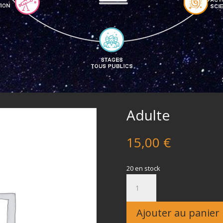
Adulte
15,00
€
20 en stock
quantité
de
Adulte
Ajouter au panier