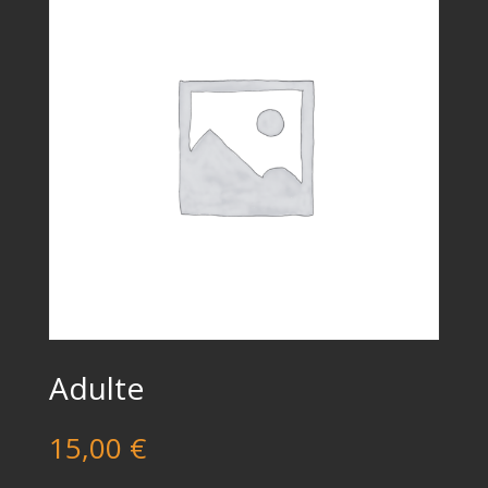
Adulte
15,00
€