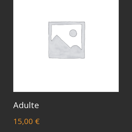
Adulte
15,00
€