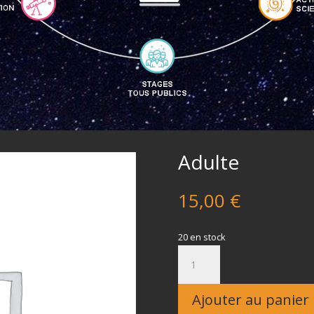
Adulte
15,00
€
20 en stock
quantité
de
Adulte
Ajouter au panier