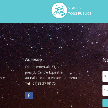
STAGES
TOUS PUBLICS
N
Adresse
Départementale 51,
près du Centre Equestre
nte
au Palis - 84110 Vaison-La-Romaine
Tel : 07 88 37 08 75