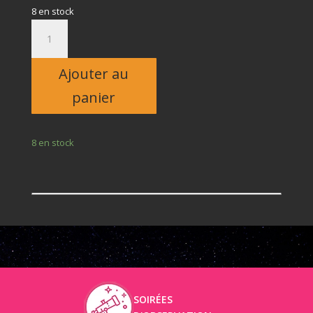
8 en stock
quantité
de
Adulte
Ajouter au
panier
8 en stock
SOIRÉES