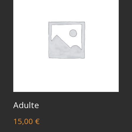
Adulte
15,00
€