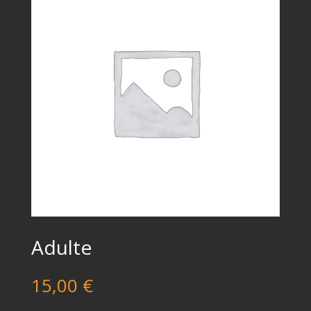
Adulte
15,00
€