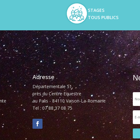
STAGES
TOUS PUBLICS
N
Adresse
Départementale 51,
près du Centre Equestre
nte
au Palis - 84110 Vaison-La-Romaine
Tel : 07 88 37 08 75