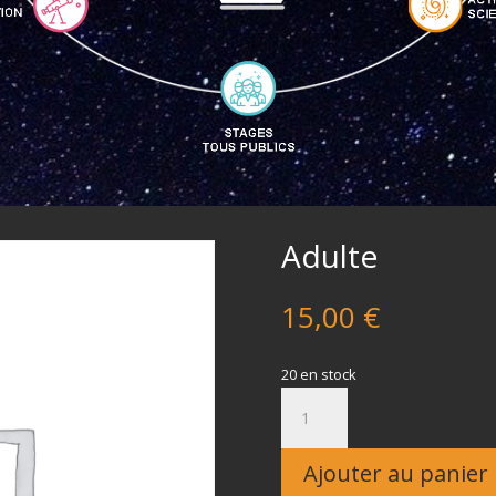
Adulte
15,00
€
20 en stock
quantité
de
Adulte
Ajouter au panier