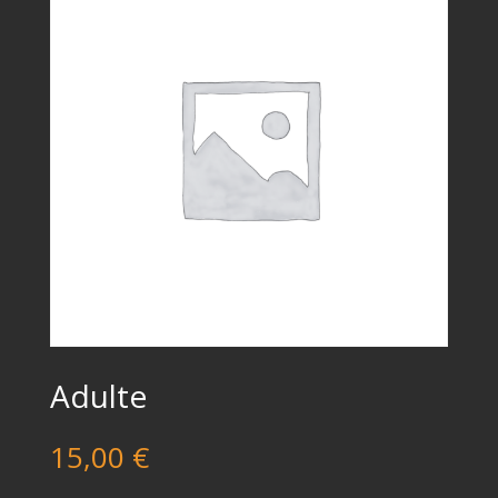
Adulte
15,00
€