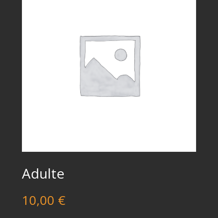
Adulte
10,00
€