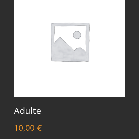
Adulte
10,00
€