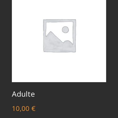
Adulte
10,00
€