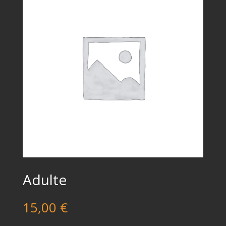
Adulte
15,00
€