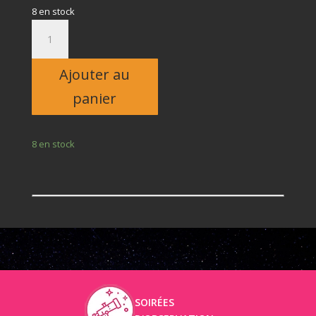
8 en stock
quantité
de
Adulte
Ajouter au
panier
8 en stock
SOIRÉES