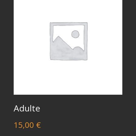
Adulte
15,00
€