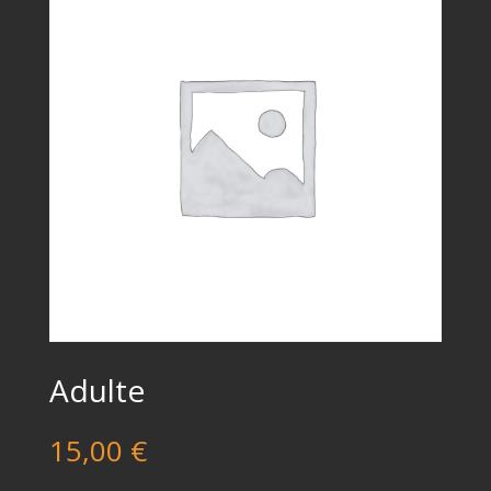
Adulte
15,00
€