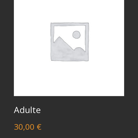
Adulte
30,00
€