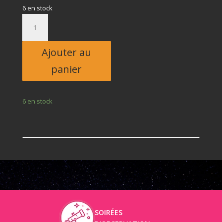
6 en stock
quantité
de
Adulte
Ajouter au
panier
6 en stock
SOIRÉES