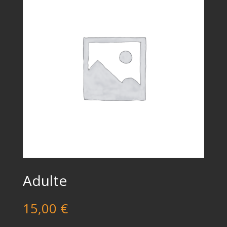
Adulte
15,00
€