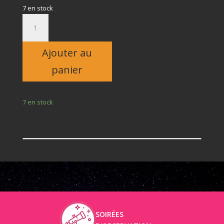
7 en stock
quantité
de
Adulte
Ajouter au
panier
7 en stock
SOIRÉES