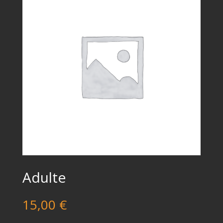
Adulte
15,00
€