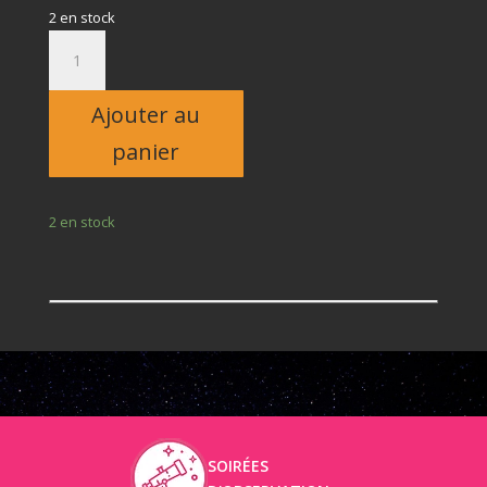
2 en stock
quantité
de
Adulte
Ajouter au
panier
2 en stock
SOIRÉES