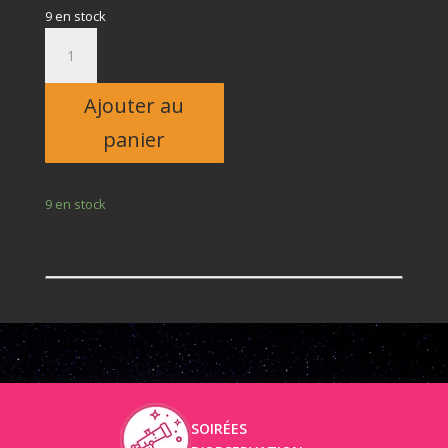
9 en stock
quantité
de
Adulte
Ajouter au
panier
9 en stock
SOIRÉES