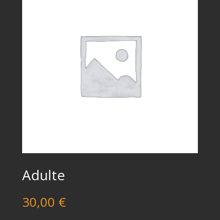
Adulte
30,00
€