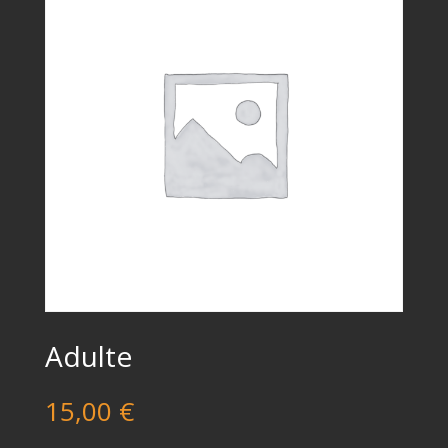
Adulte
15,00
€