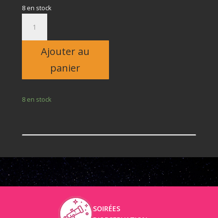
8 en stock
quantité
de
Adulte
Ajouter au
panier
8 en stock
SOIRÉES