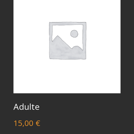
Adulte
15,00
€