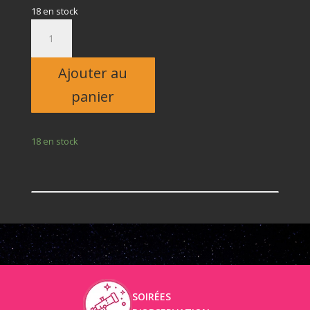
18 en stock
quantité
de
Billet
Ajouter au
adulte
panier
18 en stock
SOIRÉES