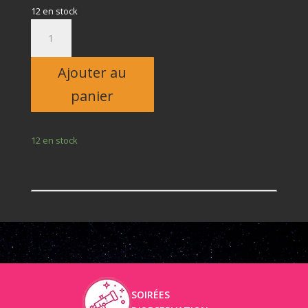
12 en stock
quantité
de
Billet
Ajouter au
adulte
panier
12 en stock
SOIRÉES