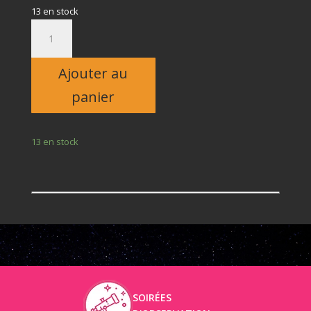
13 en stock
quantité
de
Billet
Ajouter au
adulte
panier
13 en stock
SOIRÉES