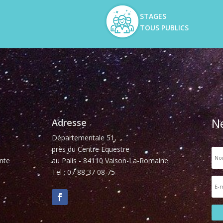
STAGES
TOUS PUBLICS
N
Adresse
Départementale 51,
près du Centre Equestre
nte
au Palis - 84110 Vaison-La-Romaine
Tel : 07 88 37 08 75