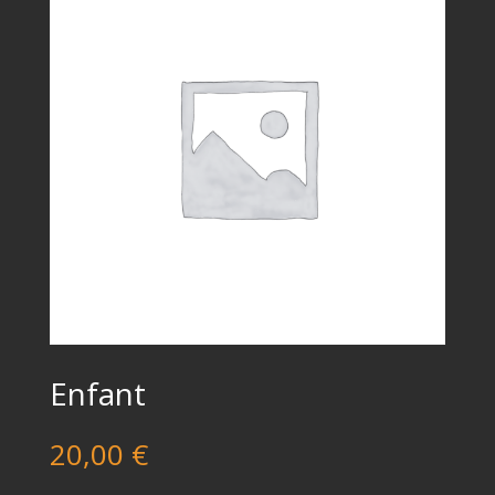
Enfant
20,00
€