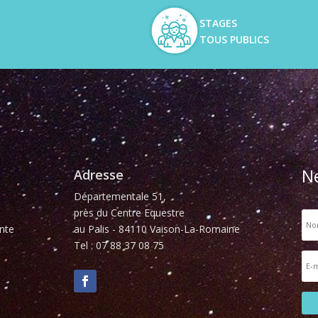
STAGES
TOUS PUBLICS
N
Adresse
Départementale 51,
près du Centre Equestre
nte
au Palis - 84110 Vaison-La-Romaine
Tel : 07 88 37 08 75