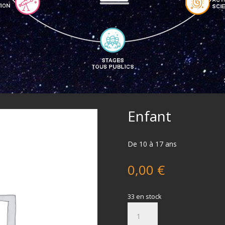
Enfant
De 10 à 17 ans
0,00
€
33 en stock
quantité
de