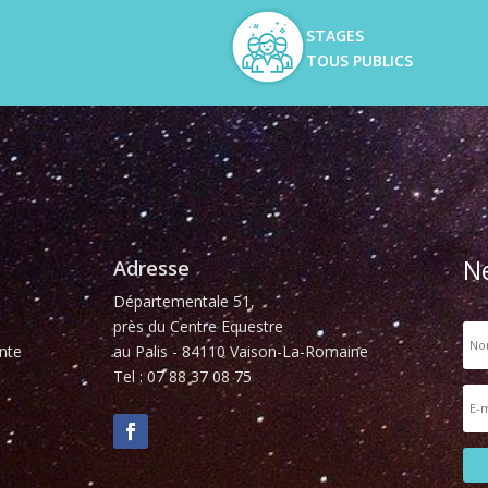
STAGES
TOUS PUBLICS
N
Adresse
Départementale 51,
près du Centre Equestre
nte
au Palis - 84110 Vaison-La-Romaine
Tel : 07 88 37 08 75